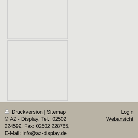
Druckversion
|
Sitemap
Login
© AZ - Display, Tel.: 02502
Webansicht
224599, Fax: 02502 228785,
E-Mail: info@az-display.de